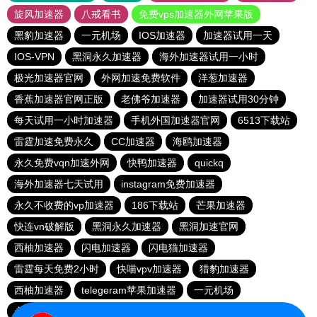
旋风加速器
八戒看书
免费vps加速器外网苹果版
黑豹加速器
一元机场
IOS加速器
加速器试用一天
IOS-VPN
黑洞永久加速器
海外加速器试用一小时
极光加速器官网
外网加速免费软件
洋葱加速器
香蕉加速器官网正版
老佛爷加速器
加速器试用30分钟
每天试用一小时加速器
手机外国加速器官网
6513下载站
雷霆加速免费永久
CC加速器
海鸥加速器
永久免费vqn加速外网
快鸭加速器
quickq
海外加速器七天试用
instagram免费加速器
永久不收费的vp加速器
186下载站
芒果加速器
快连vn破解版
黑洞永久加速器
黑洞加速官网
西柚加速器
闪电加速器
闪电猫加速器
雷霆每天免费2小时
快喵vpv加速器
猎豹加速器
西柚加速器
telegeram苹果加速器
一元机场
永久不收费的nvp加速器