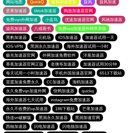
网站地图
QuickQ
旋风加速度器
旋风
旋风加速
坚果加速器
tiktok加速器
狗急加速器官网
免费vqn外网加速
小蓝鸟
优途加速器官网
风驰加速器
旋风加速器
八戒看书
免费vps加速器外网苹果版
黑豹加速器
一元机场
IOS加速器
加速器试用一天
IOS-VPN
黑洞永久加速器
海外加速器试用一小时
极光加速器官网
外网加速免费软件
洋葱加速器
香蕉加速器官网正版
老佛爷加速器
加速器试用30分钟
每天试用一小时加速器
手机外国加速器官网
6513下载站
雷霆加速免费永久
CC加速器
海鸥加速器
永久免费vqn加速外网
快鸭加速器
quickq
海外加速器七天试用
instagram免费加速器
永久不收费的vp加速器
186下载站
芒果加速器
快连vn破解版
黑洞永久加速器
黑洞加速官网
西柚加速器
闪电加速器
闪电猫加速器