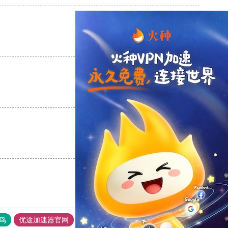
支持
[0]
反对
[0]
支持
[0]
反对
[0]
支持
[0]
反对
[0]
鸟
优途加速器官网
风驰加速器
旋风加速器
八戒看书