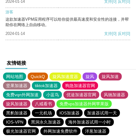
2024-01-14
支持
[0]
反对
[0]
游客
这款加速器VPM应用程序可以给你提供最高速度和安全性的连接，并帮
助你在网络上自由移动。
2024-01-14
支持
[0]
反对
[0]
友情链接
网站地图
QuickQ
旋风加速度器
旋风
旋风加速
坚果加速器
tiktok加速器
狗急加速器官网
免费vqn外网加速
小蓝鸟
优途加速器官网
风驰加速器
旋风加速器
八戒看书
免费vps加速器外网苹果版
黑豹加速器
一元机场
IOS加速器
加速器试用一天
IOS-VPN
黑洞永久加速器
海外加速器试用一小时
极光加速器官网
外网加速免费软件
洋葱加速器